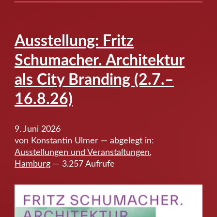
in
Organisationen
und
Ausstellung: Fritz
Einfluss
Schumacher. Architektur
islamistischer
Akteure
als City Branding (2.7.–
(24.6.)”
16.8.26)
9. Juni 2026
von Konstantin Ulmer — abgelegt in:
Ausstellungen und Veranstaltungen
,
Hamburg
— 3.257 Aufrufe