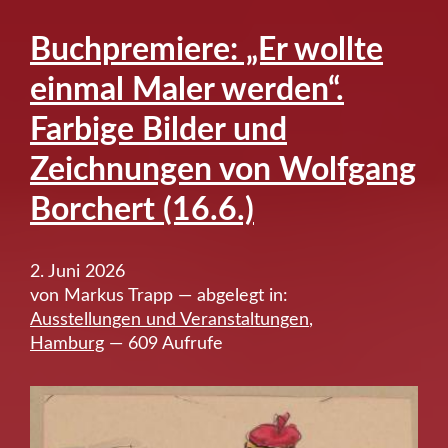
Fürsorge
unter
Buchpremiere: „Er wollte
Fritz
einmal Maler werden“.
Schumacher
–
Farbige Bilder und
am
Zeichnungen von Wolfgang
Beispiel
des
Borchert (16.6.)
Habichtsplatzes
in
Barmbek
2. Juni 2026
von
von Markus Trapp — abgelegt in:
Ausstellungen und Veranstaltungen
,
Karl
Hamburg
— 609 Aufrufe
Schneider
(17.6.)”