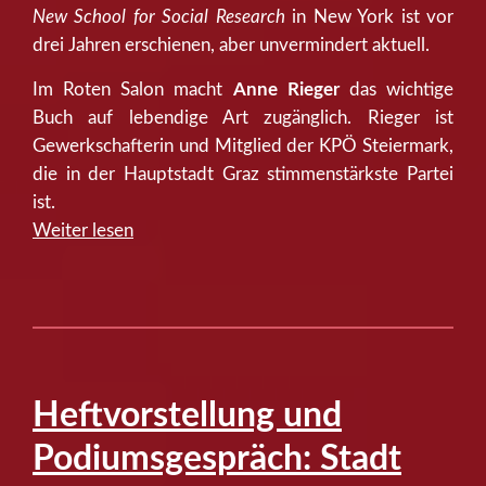
New School for Social Research
in New York ist vor
drei Jahren erschienen, aber unvermindert aktuell.
Im Roten Salon macht
Anne Rieger
das wichtige
Buch auf lebendige Art zugänglich. Rieger ist
Gewerkschafterin und Mitglied der KPÖ Steiermark,
die in der Hauptstadt Graz stimmenstärkste Partei
ist.
“Roter
Weiter lesen
Salon:
Anne
Rieger:
„Der
Allesfresser
–
Heftvorstellung und
Wie
Podiumsgespräch: Stadt
der
Kapitalismus