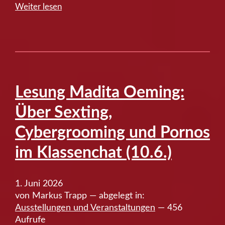
“Workshop:
Weiter lesen
„Health
and
Race
in
American
History“
Lesung Madita Oeming:
(11.6.)”
Über Sexting,
Cybergrooming und Pornos
im Klassenchat (10.6.)
1. Juni 2026
von Markus Trapp — abgelegt in:
Ausstellungen und Veranstaltungen
— 456
Aufrufe