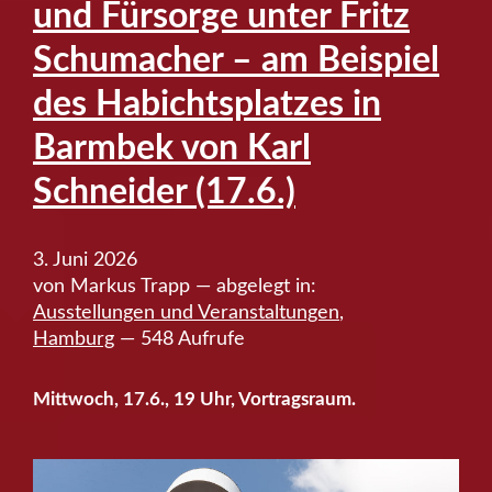
und Fürsorge unter Fritz
seine
Schumacher – am Beispiel
eigenen
Grundlagen
des Habichtsplatzes in
verschlingt“
Barmbek von Karl
von
Nancy
Schneider (17.6.)
Fraser
(18.6.)”
3. Juni 2026
von Markus Trapp — abgelegt in:
Ausstellungen und Veranstaltungen
,
Hamburg
— 548 Aufrufe
Mittwoch, 17.6., 19 Uhr, Vortragsraum.