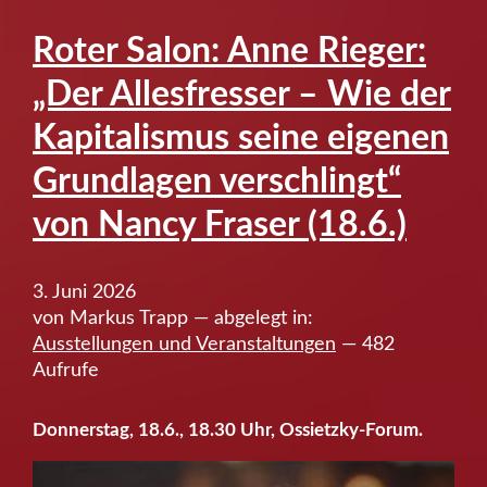
Weipert
–
Roter Salon: Anne Rieger:
Linkes
„Der Allesfresser – Wie der
Bündnis
gegen
Kapitalismus seine eigenen
alte
Grundlagen verschlingt“
Eliten
(18.6.)”
von Nancy Fraser (18.6.)
3. Juni 2026
von Markus Trapp — abgelegt in:
Ausstellungen und Veranstaltungen
— 482
Aufrufe
Donnerstag, 18.6., 18.30 Uhr, Ossietzky-Forum.