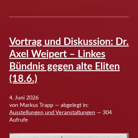
Schumacher.
Architektur
als
City
Branding
Vortrag und Diskussion: Dr.
(2.7.–
Axel Weipert – Linkes
16.8.26)”
Bündnis gegen alte Eliten
(18.6.)
4. Juni 2026
von Markus Trapp — abgelegt in:
Ausstellungen und Veranstaltungen
— 304
Aufrufe