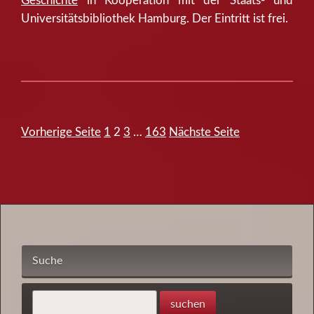
Geschichte
in Kooperation mit der Staats- und
Universitätsbibliothek Hamburg. Der Eintritt ist frei.
Seite
Seite
Seite
Seite
Vorherige Seite
1
2
3
…
163
Nächste Seite
Seitennummerierung der Beiträge
Suche