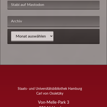
Stabi auf Mastodon
Archiv
Staats- und Universitätsbibliothek Hamburg
Carl von Ossietzky
Von-Melle-Park 3