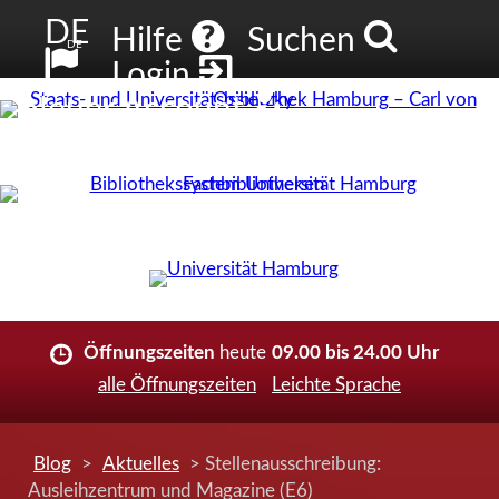
DE
Hilfe
Suchen
DE
Login
Neuer Account
Öffnungszeiten
heute
09.00 bis 24.00 Uhr
alle Öffnungszeiten
Leichte Sprache
Blog
>
Aktuelles
> Stellenausschreibung:
Ausleihzentrum und Magazine (E6)