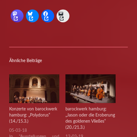
Ähnliche Beiträge
Konzerte von barockwerk
barockwerk hamburg:
hamburg: „Polydorus“
„Jason oder die Eroberung
(14./15.3.)
des goldenen Vließes“
(20./21.3.)
05-03-18
In "Ausstellungen und
12-03-19