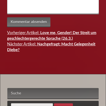
Vorheriger Artikel:
Love me, Gender! Der Streit um
Beitragsnavigation
geschlechtergerechte Sprache (26.3.)
Nächster Artikel:
Nachgefragt: Macht Gelegenheit
Diebe?
Suche