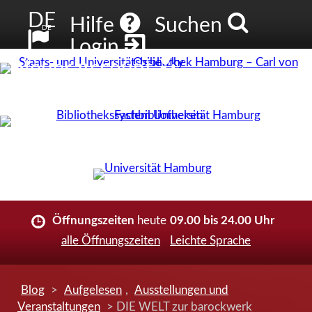
DE
Hilfe
Suchen
DE
Login
Neuer Account
Öffnungszeiten
heute
09.00 bis 24.00 Uhr
alle Öffnungszeiten
Leichte Sprache
Blog
>
Aufgelesen
,
Ausstellungen und
Veranstaltungen
> DIE WELT zur barockwerk