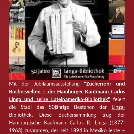
Mit der Jubiläumsausstellung
“Zuckerrohr und
Bücherwelten – der Hamburger Kaufmann Carlos
Linga und seine Lateinamerika-Bibliothek”
feiert
die Stabi das 50jährige Bestehen der
Linga-
Bibliothek
. Diese Büchersammlung trug der
Hamburgische Kaufmann Carlos R. Linga (1877-
1963) zusammen, der seit 1894 in Mexiko lebte –