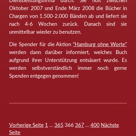
Dienstleistungsfirma durch. Sie holt zwischen
Oktober 2007 und Ende März 2008 die Bücher in
Chargen von 1.500-2.000 Bänden ab und liefert sie
nach 4-6 Wochen zurück. Danach sind sie
unmittelbar wieder zu benutzen.
Die Spender für die Aktion
“Hamburg ohne Worte”
werden dann darüber informiert, welches Buch
aufgrund ihrer Unterstützung entsäuert wurde. Es
werden selbstverständlich immer noch gerne
Spenden entgegen genommen!
Seite
Seite
Seite
Seite
Seite
Vorherige Seite
1
…
365
366
367
…
400
Nächste
Seitennummerierung der Beiträge
Seite