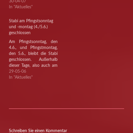
17. Mai (Christi
30-04-07
Himmelfahrt), und
In "Aktuelles"
Sonntag, den 27. sowie
Montag, den 28. Mai
Stabi am Pfingstsonntag
(Pfingstsonntag und -
und -montag (4./5.6.)
montag).
geschlossen
Am Pfingstsonntag, den
4.6., und Pfingstmontag,
den 5.6., bleibt die Stabi
geschlossen. Außerhalb
dieser Tage, also auch am
Sonnabend, den 3.6.,
29-05-06
gelten die üblichen
In "Aktuelles"
Öffnungszeiten.D.L.
Schreiben Sie einen Kommentar