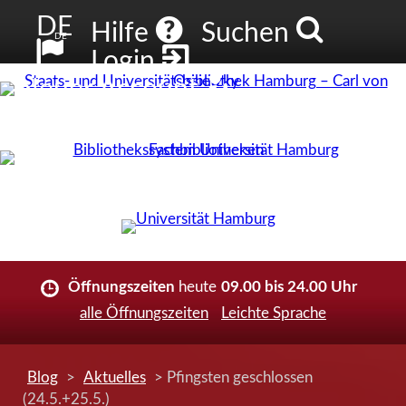
DE
Hilfe
Suchen
DE
Login
Neuer Account
Öffnungszeiten
heute
09.00 bis 24.00 Uhr
alle Öffnungszeiten
Leichte Sprache
Blog
>
Aktuelles
> Pfingsten geschlossen
(24.5.+25.5.)