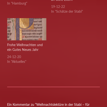
literarisch vorzubereiten.
In "Hamburg"
19-12-22
Angemessen. Auf das Fest.
In "Schätze der Stabi"
In Hamburg. Und über
Hamburg natürlich. Mit
dem 'Hamburger
Weihnachtsbuch', das
Dokumente und
Dichtungen
zusammenstellt, die
Frohe Weihnachten und
berichten, wie dieses Fest
ein Gutes Neues Jahr
in Hamburg vom
Mittelalter bis heute
24-12-20
gefeiert…
In "Aktuelles"
Ein Kommentar zu “Weihnachtslektüre in der Stabi – für