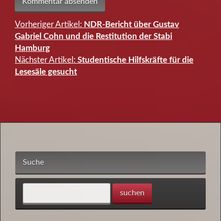
Vorheriger Artikel:
NDR-Bericht über Gustav
Beitragsnavigation
Gabriel Cohn und die Restitution der Stabi
Hamburg
Nächster Artikel:
Studentische Hilfskräfte für die
Lesesäle gesucht
Suche