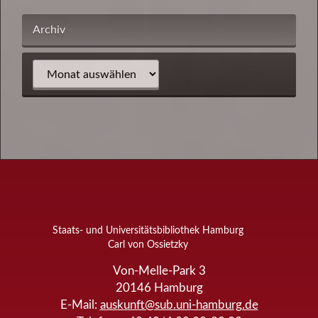
Archiv
Staats- und Universitätsbibliothek Hamburg
Carl von Ossietzky
Von-Melle-Park 3
20146
Hamburg
E-Mail:
auskunft@sub.uni-hamburg.de