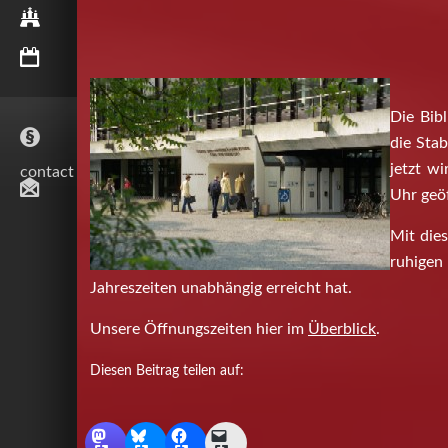
HAMBURG
AKTUELLES
Die Bib
die Sta
jetzt w
contact
Uhr geöf
Mit die
ruhigen
Jahreszeiten unabhängig erreicht hat.
Unsere Öffnungszeiten hier im
Überblick
.
Diesen Beitrag teilen auf: