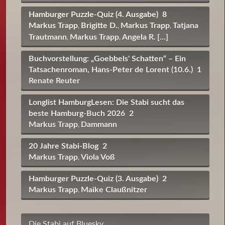
Hamburger Puzzle-Quiz (4. Ausgabe)
8
Markus Trapp
Brigitte D.
Markus Trapp
Tatjana
,
,
,
Trautmann
Markus Trapp
Angela R.
[...]
,
,
Buchvorstellung: „Goebbels' Schatten“ – Ein
Tatsachenroman, Hans-Peter de Lorent (10.6.)
1
Renate Reuter
Longlist HamburgLesen: Die Stabi sucht das
beste Hamburg-Buch 2026
2
Markus Trapp
Dammann
,
20 Jahre Stabi-Blog
2
Markus Trapp
Viola Voß
,
Hamburger Puzzle-Quiz (3. Ausgabe)
2
Markus Trapp
Maike Claußnitzer
,
Die Stabi auf Bluesky