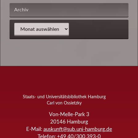
Archiv
Staats- und Universitätsbibliothek Hamburg
Carl von Ossietzky
Von-Melle-Park 3
20146
Hamburg
E-Mail:
auskunft@sub.uni-hamburg.de
Telefon:
+49 40/300 393-0