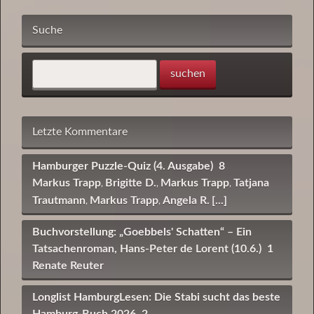
Suche
Letzte Kommentare
Hamburger Puzzle-Quiz (4. Ausgabe)
8
Markus Trapp
Brigitte D.
Markus Trapp
Tatjana
,
,
,
Trautmann
Markus Trapp
Angela R.
[...]
,
,
Buchvorstellung: „Goebbels' Schatten“ – Ein
Tatsachenroman, Hans-Peter de Lorent (10.6.)
1
Renate Reuter
Longlist HamburgLesen: Die Stabi sucht das beste
Hamburg-Buch 2026
2