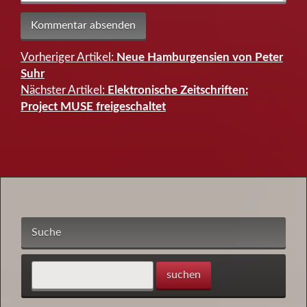
Vorheriger Artikel:
Neue Hamburgensien von Peter
Beitragsnavigation
Suhr
Nächster Artikel:
Elektronische Zeitschriften:
Project MUSE freigeschaltet
Suche