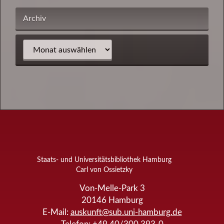
Archiv
Staats- und Universitätsbibliothek Hamburg
Carl von Ossietzky
Von-Melle-Park 3
20146
Hamburg
E-Mail:
auskunft@sub.uni-hamburg.de