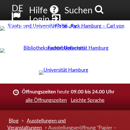
DE
Hilfe
Suchen
DE
Login
Neuer Account
Öffnungszeiten
heute
09.00 bis 24.00 Uhr
alle Öffnungszeiten
Leichte Sprache
Blog
>
Ausstellungen und
Veranstaltungen
> Ausstellungseröffnung “Papier –