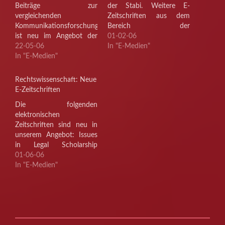
Beiträge zur
der Stabi. Weitere E-
vergleichenden
Zeitschriften aus dem
Kommunikationsforschung
Bereich der
ist neu im Angebot der
Rechtswissenschaft finden
01-02-06
Stabi. Weitere
22-05-06
Sie hier.
In "E-Medien"
elektronische Zeitschriften
In "E-Medien"
aus dem Gebiet der
Medien- und
Rechtswissenschaft: Neue
Kommunikationswissenschaften
E-Zeitschriften
finden Sie hier.
Die folgenden
elektronischen
Zeitschriften sind neu in
unserem Angebot: Issues
in Legal Scholarship
Theoretical Inquiries in
01-06-06
Law Das Gesamtangebot
In "E-Medien"
von derzeit 1279
rechtswissenschaftlichen
E-Zeitschriften Sie hier.