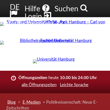
DE
Hilfe
Suchen
DE
Login
Neuer Account
Öffnungszeiten
heute
10.00 bis 24.00 Uhr
alle Öffnungszeiten
Leichte Sprache
Blog
>
E-Medien
> Politikwissenschaft: Neue E-
Zeitschriften