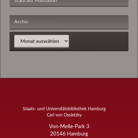
Stabi auf Mastodon
Archiv
Staats- und Universitätsbibliothek Hamburg
Carl von Ossietzky
Von-Melle-Park 3
20146
Hamburg