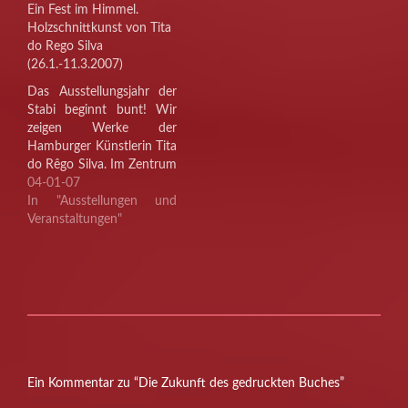
Bibliotheksliebhabern
Ein Fest im Himmel.
geschätzt. Aber als
Holzschnittkunst von Tita
Parfüm? Kein Scherz: das
do Rego Silva
gibt…
(26.1.-11.3.2007)
Das Ausstellungsjahr der
Stabi beginnt bunt! Wir
zeigen Werke der
Hamburger Künstlerin Tita
do Rêgo Silva. Im Zentrum
der Ausstellung steht ihr
04-01-07
neues Buch "Ein Fest im
In "Ausstellungen und
Himmel" - eine
Veranstaltungen"
brasilianische Legende,
von ihr erzählt. Bebildert
ist das Buch mit den für
sie charakteristischen
Fantasie-Wesen, bunten,
ausdrucksstarken Figuren
in der…
Ein Kommentar zu “Die Zukunft des gedruckten Buches”