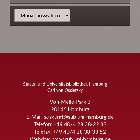
Staats- und Universitätsbibliothek Hamburg
Carl von Ossietzky
Von-Melle-Park 3
20146
Hamburg
E-Mail:
auskunft@sub.uni-hamburg.de
Telefon:
+49 40/4 28 38-22 33
Telefax:
+49 40/4 28 38-33 52
Website:
www.sub.uni-hamburg.de