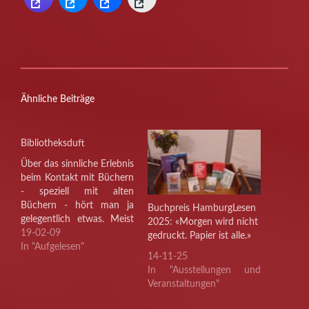
Ähnliche Beiträge
Bibliotheksduft
Über das sinnliche Erlebnis
beim Kontakt mit Büchern
- speziell mit alten
Büchern - hört man ja
Buchpreis HamburgLesen
gelegentlich etwas. Meist
2025: «Morgen wird nicht
im Zusammenhang mit
19-02-09
gedruckt. Papier ist alle.»
der Diskussion um die
In "Aufgelesen"
14-11-25
Zukunft des gedruckten
In "Ausstellungen und
Buches. Vermutlich wird
Veranstaltungen"
der Duft von (alten)
Büchern von nahezu allen