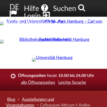
DE
Hilfe
Suchen
DE
Login
Neuer Account
Öffnungszeiten
heute
10.00 bis 24.00 Uhr
alle Öffnungszeiten
Leichte Sprache
Blog
>
Ausstellungen und
Veranstaltungen
> Colloquium Atticum I: Antike