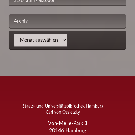
Stabi auf Mastodon
Archiv
Staats- und Universitätsbibliothek Hamburg
Carl von Ossietzky
Von-Melle-Park 3
20146
Hamburg