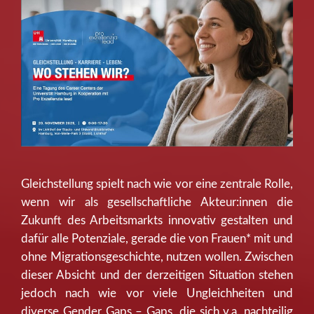
Gleichstellung spielt nach wie vor eine zentrale Rolle,
wenn wir als gesellschaftliche Akteur:innen die
Zukunft des Arbeitsmarkts innovativ gestalten und
dafür alle Potenziale, gerade die von Frauen* mit und
ohne Migrationsgeschichte, nutzen wollen. Zwischen
dieser Absicht und der derzeitigen Situation stehen
jedoch nach wie vor viele Ungleichheiten und
diverse Gender Gaps – Gaps, die sich v.a. nachteilig