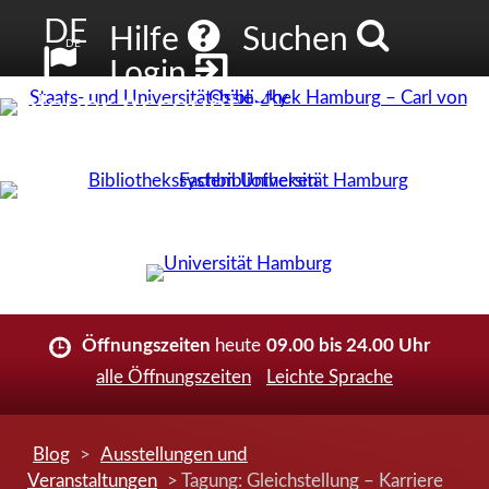
DE
Hilfe
Suchen
DE
Login
Neuer Account
Öffnungszeiten
heute
09.00 bis 24.00 Uhr
alle Öffnungszeiten
Leichte Sprache
Blog
>
Ausstellungen und
Veranstaltungen
> Tagung: Gleichstellung – Karriere