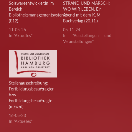
Softwareentwickler:in im
STRAND UND MARSCH:
Bereich
WO WIR LEBEN. Ein
Bibliotheksmanagementsysteme
Abend mit dem KJM
(E12)
Buchverlag (20.11.)
11-05-26
05-11-24
In "Aktuelles"
In "Ausstellungen und
Veranstaltungen"
Stellenausschreibung:
Fortbildungsbeauftragter
bzw.
Fortbildungsbeauftragte
(m/w/d)
16-05-23
In "Aktuelles"