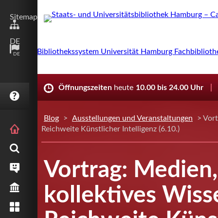
Sitemap
DE
DE
Öffnungszeiten
heute
10.00 bis 24.00 Uhr
FAQ
Blog
>
Ausstellungen und Veranstaltungen
> Vort
STARTSEITE
Reichweite Künstlicher Intelligenz (6.10.)
RECHERCHE
Vortrag: Medien, 
SERVICE
BIBLIOTHEK
kollektives Wis
SAMMLUNGEN