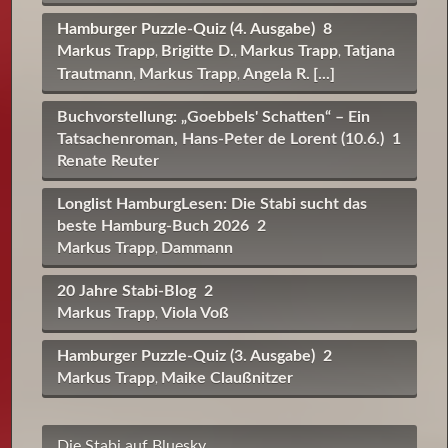
Hamburger Puzzle-Quiz (4. Ausgabe)
8
Markus Trapp
Brigitte D.
Markus Trapp
Tatjana
,
,
,
Trautmann
Markus Trapp
Angela R.
[...]
,
,
Buchvorstellung: „Goebbels' Schatten“ – Ein
Tatsachenroman, Hans-Peter de Lorent (10.6.)
1
Renate Reuter
Longlist HamburgLesen: Die Stabi sucht das
beste Hamburg-Buch 2026
2
Markus Trapp
Dammann
,
20 Jahre Stabi-Blog
2
Markus Trapp
Viola Voß
,
Hamburger Puzzle-Quiz (3. Ausgabe)
2
Markus Trapp
Maike Claußnitzer
,
Die Stabi auf Bluesky