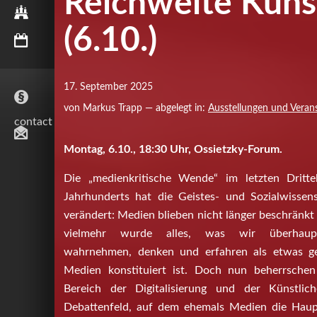
Reichweite Künst
HAMBURG
(6.10.)
AKTUELLES
17. September 2025
von Markus Trapp — abgelegt in:
Ausstellungen und Veran
contact
Montag, 6.10., 18:30 Uhr, Ossietzky-Forum.
Die „medienkritische Wende“ im letzten Dritt
Jahrhunderts hat die Geistes- und Sozialwissens
verändert: Medien blieben nicht länger beschränk
vielmehr wurde alles, was wir überhaupt
wahrnehmen, denken und erfahren als etwas ge
Medien konstituiert ist. Doch nun beherrsch
Bereich der Digitalisierung und der Künstlich
Debattenfeld, auf dem ehemals Medien die Haupt