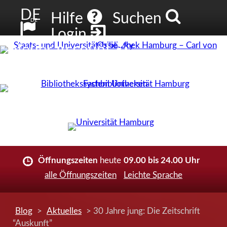
DE
Hilfe
Suchen
DE
Login
Neuer Account
Öffnungszeiten
heute
09.00 bis 24.00 Uhr
alle Öffnungszeiten
Leichte Sprache
Blog
>
Aktuelles
> 30 Jahre jung: Die Zeitschrift
“Auskunft”