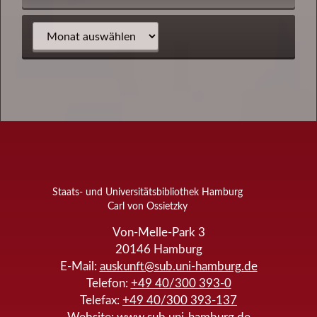
Staats- und Universitätsbibliothek Hamburg
Carl von Ossietzky
Von-Melle-Park 3
20146
Hamburg
E-Mail:
auskunft@sub.uni-hamburg.de
Telefon:
+49 40/300 393-0
Telefax:
+49 40/300 393-137