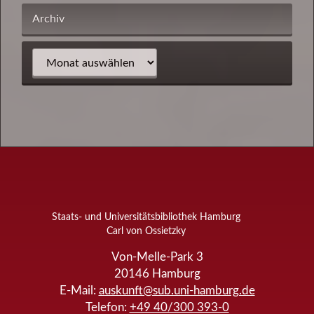
Archiv
Staats- und Universitätsbibliothek Hamburg
Carl von Ossietzky
Von-Melle-Park 3
20146
Hamburg
E-Mail:
auskunft@sub.uni-hamburg.de
Telefon:
+49 40/300 393-0