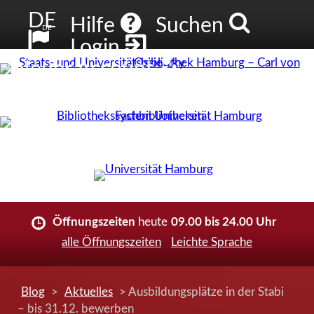
DE
Hilfe
Suchen
DE
Login
Neuer Account
Öffnungszeiten
heute
09.00 bis 24.00 Uhr
alle Öffnungszeiten
Leichte Sprache
Blog
>
Aktuelles
> Ausbildungsplätze in der Stabi
– bis 31.12. bewerben