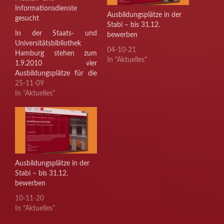
Informationsdienste
Ausbildungsplätze in der
gesucht
Stabi – bis 31.12.
In der Staats- und
bewerben
Universitätsbibliothek
04-10-21
Hamburg stehen zum
In "Aktuelles"
1.9.2010 vier
Ausbildungsplätze für die
Ausbildung zur/zum
25-11-09
Fachangestellten für
In "Aktuelles"
Medien- und
Informationsdienste,
Fachrichtung Bibliothek
zur Verfügung.
Bewerbungschluss ist der
31. Januar 2010.
Ausführliche
Ausbildungsplätze in der
Informationen zum
Stabi – bis 31.12.
Berufsbild und Details zur
bewerben
Ausbildung in unserem
10-11-20
Hause haben wir für Sie
In "Aktuelles"
zusammengestellt. Weitere
Fragen beantwortet