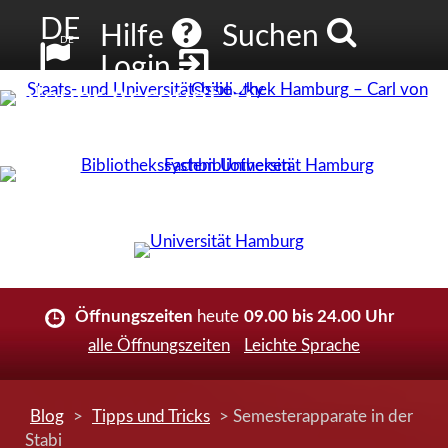
DE
Hilfe
Suchen
DE
Login
Neuer Account
Öffnungszeiten
heute
09.00 bis 24.00 Uhr
alle Öffnungszeiten
Leichte Sprache
Blog
>
Tipps und Tricks
> Semesterapparate in der
Stabi