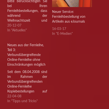
Bitte berücksichtigen Sie
bei Ihren
Fernleihbestellungen, dass
Neuer Service:
während der
Fernleihbestellung von
Weihnachtszeit und
Artikeln aus eJournals
Anfang des neuen Jahres
20-12-07
16-03-17
einige Bibliotheken
In "Aktuelles"
In "E-Medien"
Schließzeiten haben
werden. Währenddessen
werden in diesen
Neues aus der Fernleihe,
Bibliotheken keine Online-
Teil 3:
Fernleihen angenommen
Verbundübergreifende
oder bereits
Online-Fernleihe ohne
angenommene
Einschränkungen möglich
Bestellungen bearbeitet.
Seit dem 08.04.2008 sind
Richten Sie sich also auf
im Rahmen der
eine etwas längere
Verbundübergreifenden
Lieferzeit ein und
Online-Fernleihe
beobachten Sie den
Kopiebestellungen auf
Bearbeitungsstand Ihrer
Zeitschriftenaufsätze nun
22-04-08
Online-Bestellungen…
auch aus dem KOBV
In "Tipps und Tricks"
(Kooperativer