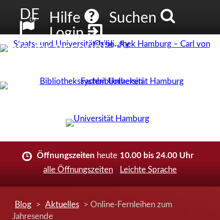
DE
Hilfe
Suchen
DE
Login
Neuer Account
Öffnungszeiten
heute
10.00 bis 24.00 Uhr
alle Öffnungszeiten
Leichte Sprache
Blog
>
Aktuelles
> Online-Fernleihen zum
Jahresende