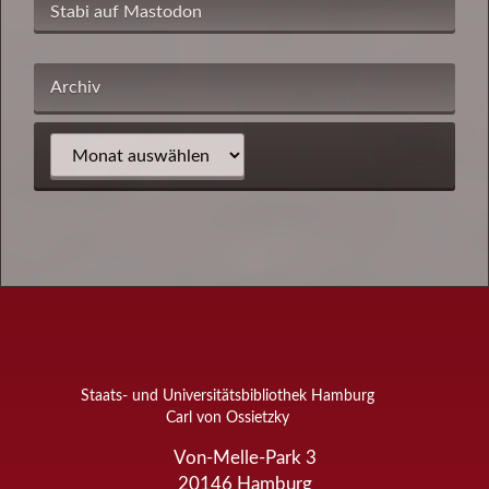
Stabi auf Mastodon
Archiv
Staats- und Universitätsbibliothek Hamburg
Carl von Ossietzky
Von-Melle-Park 3
20146
Hamburg