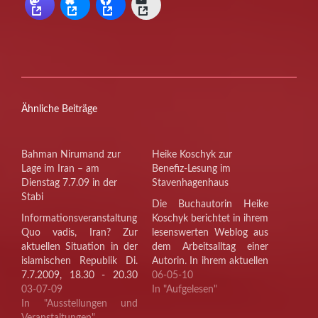
Ähnliche Beiträge
Bahman Nirumand zur
Heike Koschyk zur
Lage im Iran – am
Benefiz-Lesung im
Dienstag 7.7.09 in der
Stavenhagenhaus
Stabi
Die Buchautorin Heike
Informationsveranstaltung
Koschyk berichtet in ihrem
Quo vadis, Iran? Zur
lesenswerten Weblog aus
aktuellen Situation in der
dem Arbeitsalltag einer
islamischen Republik Di.
Autorin. In ihrem aktuellen
7.7.2009, 18.30 - 20.30
Blogeintrag «Gegen das
06-05-10
Uhr Staats- und
03-07-09
Vergessen» blickt sie auf
In "Aufgelesen"
Universitätsbibliothek
In "Ausstellungen und
eine ganz besondere