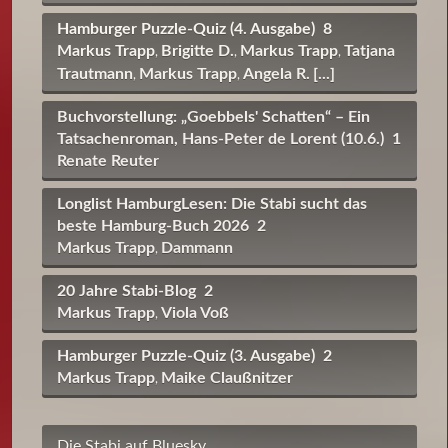
Hamburger Puzzle-Quiz (4. Ausgabe)
8
Markus Trapp
Brigitte D.
Markus Trapp
Tatjana
,
,
,
Trautmann
Markus Trapp
Angela R.
[...]
,
,
Buchvorstellung: „Goebbels' Schatten“ – Ein
Tatsachenroman, Hans-Peter de Lorent (10.6.)
1
Renate Reuter
Longlist HamburgLesen: Die Stabi sucht das
beste Hamburg-Buch 2026
2
Markus Trapp
Dammann
,
20 Jahre Stabi-Blog
2
Markus Trapp
Viola Voß
,
Hamburger Puzzle-Quiz (3. Ausgabe)
2
Markus Trapp
Maike Claußnitzer
,
Die Stabi auf Bluesky