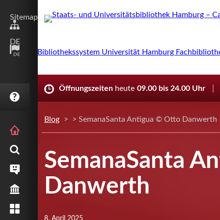
Sitemap
DE
DE
Öffnungszeiten
heute
09.00 bis 24.00 Uhr
FAQ
Blog
> > SemanaSanta Antigua © Otto Danwerth
STARTSEITE
RECHERCHE
SemanaSanta An
SERVICE
Danwerth
BIBLIOTHEK
SAMMLUNGEN
8. April 2025