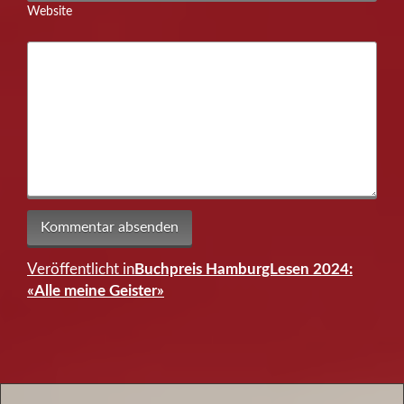
Website
Veröffentlicht in
Buchpreis HamburgLesen 2024:
Beitragsnavigation
«Alle meine Geister»