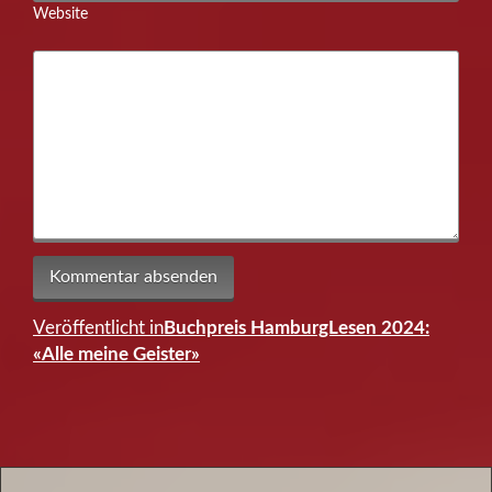
Website
Veröffentlicht in
Buchpreis HamburgLesen 2024:
Beitragsnavigation
«Alle meine Geister»