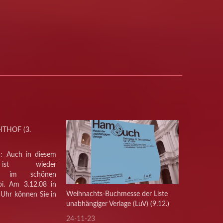
HTHOF (3.
n: Auch in diesem
ist wieder
rkt im schönen
bi. Am 3.12.08 in
Weihnachts-Buchmesse der Liste
 Uhr können Sie in
unabhängiger Verlage (LuV) (9.12.)
n suchen, stöbern,
 Wichtiges oder
24-11-23